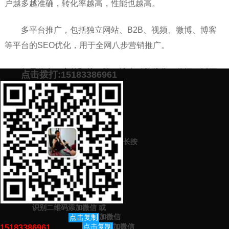
户越多越准确，转化率越高，性能也越高。
多平台推广，包括独立网站、B2B、视频、微博、博客
等平台的SEO优化，用于全网八步营销推广。
如果你有一定的预算，除了搜索引擎优化，你还可以不
点击拨打:15183386961
断扩大效果，如站的布局，扫描电镜招标，信息流和其他平
台都可以参与。
添加微信号：
scyxch
免费帮你策划营销方
预约营销老师
案！
长按
上一篇：
软文投放平台的百度权重重要吗（软文发布来这里）
下一篇：
如何利用小红书精准引流（引流方法学习）
识别二维码添加微信
或
猜你感兴趣的内容
加微信
点击复制
加微信
点击复制
15183386961