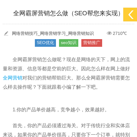
[2022-05-29]
实体门店如何做网络推广吸引客户，实体店网络营销技巧...
更多 >
全网霸屏营销怎么做（SEO帮您来实现）
[2022-05-04]
污水处理设备厂家产品如何做网络推广（污水处理项目网...
更多 >
[2022-03-27]
疫情当下公司企业品牌网络营销策划推广怎么做，国内知...
更多 >
网络营销技巧_网络营销学习_网络营销知识
2710℃
SEO优化
seo知识
营销推广
全网霸屏营销怎么做呢？现在是网络的天下，网上的流
量和资源、信息等都是空前的巨大。因此怎么样在网上做好
全网营销
对我们的营销帮助巨大。那么全网霸屏营销需要怎
么样去操作呢？下面就跟着小编了解一下吧。
1.你的产品单价越高，竞争越小，效果越好。
首先，你的产品必须通过海关。对于传统行业和实体店
来说，如果你的产品单价很高，只要你下一个订单，就特别