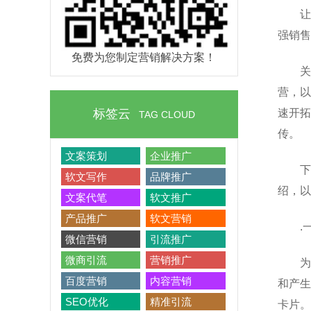
让
强销售
免费为您制定营销解决方案！
关
营，以
标签云
速开拓
TAG CLOUD
传。
文案策划
企业推广
下
软文写作
品牌推广
绍，
文案代笔
软文推广
产品推广
软文营销
.
微信营销
引流推广
微商引流
营销推广
为
百度营销
内容营销
和产生
SEO优化
精准引流
卡片。