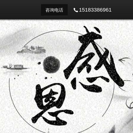
15183386961
咨询电话