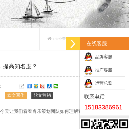
企业营销策划_企业营销策划方案
>
>
在线客服
品牌客服
，提高知名度？
推广客服
运营总监
℃
软文写作
软文营销
联系电话
15183386961
今天让我们看看肖乐策划团队如何理解它，并且教大