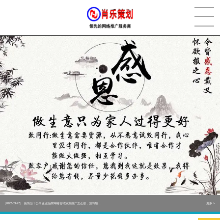
[2022-05-29]
实体门店如何做网络推广吸引客户，实体店网络营销技巧...
更多 >
[2022-05-04]
污水处理设备厂家产品如何做网络推广（污水处理项目网...
更多 >
[2022-03-27]
疫情当下公司企业品牌网络营销策划推广怎么做，国内知...
更多 >