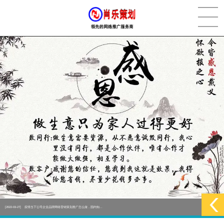
[2022-05-29]
实体门店如何做网络推广吸引客户，实体店网络营销技巧...
更多 >
[2022-05-04]
污水处理设备厂家产品如何做网络推广（污水处理项目网...
更多 >
[2022-03-27]
疫情当下公司企业品牌网络营销策划推广怎么做，国内知...
更多 >