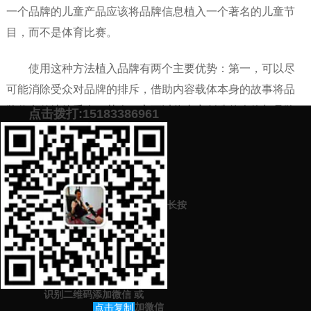
一个品牌的儿童产品应该将品牌信息植入一个著名的儿童节
目，而不是体育比赛。
使用这种方法植入品牌有两个主要优势：第一，可以尽
可能消除受众对品牌的排斥，借助内容载体本身的故事将品
牌信息传达给受众；其次，它可以将内容创造的人物与品牌
点击拨打:15183386961
结合起来，创造明星效应，吸引观众的注意力，引导观众购
买。
添加微信号：
scyxch
免费帮你策划营销方
预约营销老师
案！
长按
上一篇：
品牌营销策划怎么做对企业才好（品牌营销方法学习）
下一篇：
品牌营销是干啥的（如何做好品牌营销）
识别二维码添加微信
或
猜你感兴趣的内容
加微信
点击复制