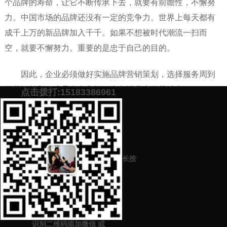
个品牌的寿命，让它不断传承下去，就要有前瞻性，不懈努
力。中国市场的品牌还没有一定的竞争力。世界上每天都有
成千上万的新品牌加入千千。如果不想被时代潮流一扫而
空，就要不懈努力。重要的是忠于自己的目的。
因此，企业必须做好实施品牌营销策划，选择服务周到
的营销策划，这是走向市场、走向消费者的关键点。
点击拨打:15183386961
添加微信号：
scyxch
免费帮你策划营销方
预约营销老师
案！
上一篇：
哪里的网络品牌营销策划公司更好（选择品牌营销策划公司
长按
来这里）
下一篇：
不同公司企业中小机构制定品牌营销策略有什么技巧（品牌
营销方法普及）
识别二维码添加微信
或