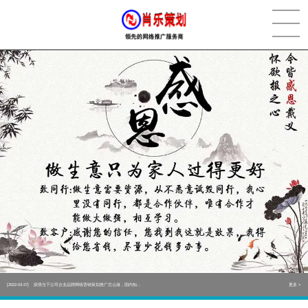
[2022-05-29]
实体门店如何做网络推广吸引客户，实体店网络营销技巧...
更多 >
[2022-05-04]
污水处理设备厂家产品如何做网络推广（污水处理项目网...
更多 >
[2022-03-27]
疫情当下公司企业品牌网络营销策划推广怎么做，国内知...
更多 >