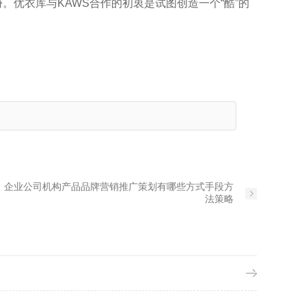
份。优衣库与KAWS合作的初衷是试图创造一个“酷”的
：
企业公司机构产品品牌营销推广策划有哪些方式手段方
法策略