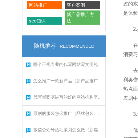
过的东
网站推广
客户案例
是体验
新产品推广方
seo知识
法
2
在
随机推荐
RECOMMENDED
消费习
哪个正规专业的代写网站写文明礼...
去
利奥饼
怎么推广一款新产品（新产品推广...
热点面
代写就职演讲写的好的网站机构平...
表剧中
原创的服装怎么推广（品牌包装、...
3
微信公众号活动策划怎么做（新媒...
优