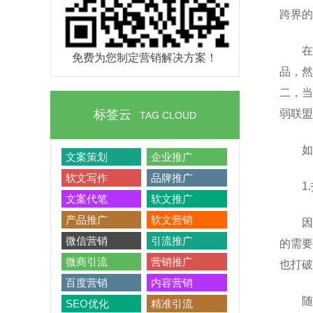
跨界的
在
免费为您制定营销解决方案！
品，然
二，当
标签云
弱联盟
TAG CLOUD
如
文案策划
企业推广
软文写作
品牌推广
1
文案代笔
软文推广
产品推广
软文营销
因
微信营销
引流推广
的需要
微商引流
营销推广
也打破
百度营销
内容营销
随
SEO优化
精准引流