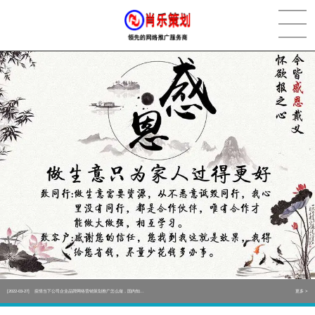
[2022-05-29]
实体门店如何做网络推广吸引客户，实体店网络营销技巧...
更多 >
[2022-05-04]
污水处理设备厂家产品如何做网络推广（污水处理项目网...
更多 >
[2022-03-27]
疫情当下公司企业品牌网络营销策划推广怎么做，国内知...
更多 >