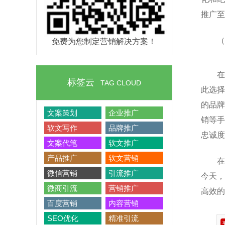
推广至
（
免费为您制定营销解决方案！
在
标签云
TAG CLOUD
此选择
的品牌
文案策划
企业推广
销等手
软文写作
品牌推广
忠诚度
文案代笔
软文推广
产品推广
软文营销
在
微信营销
引流推广
今天，
微商引流
营销推广
高效的
百度营销
内容营销
SEO优化
精准引流