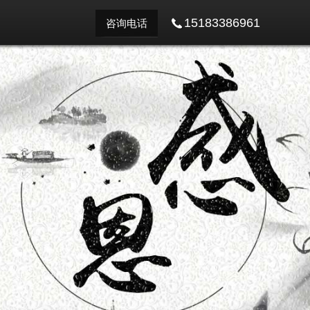
15183386961
咨询电话