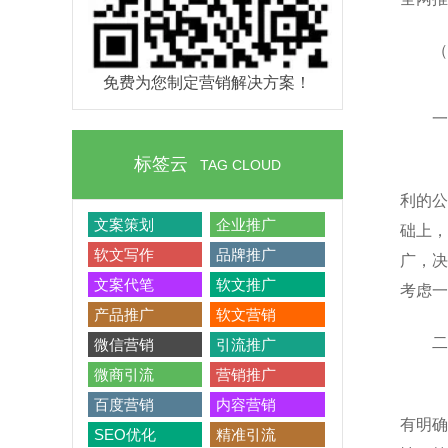
（
免费为您制定营销解决方案！
一
标签云
TAG CLOUD
利的公
文案策划
企业推广
础上，
软文写作
品牌推广
广，决
文案代笔
软文推广
考虑一
产品推广
软文营销
二
微信营销
引流推广
微商引流
营销推广
百度营销
内容营销
有明确
SEO优化
精准引流