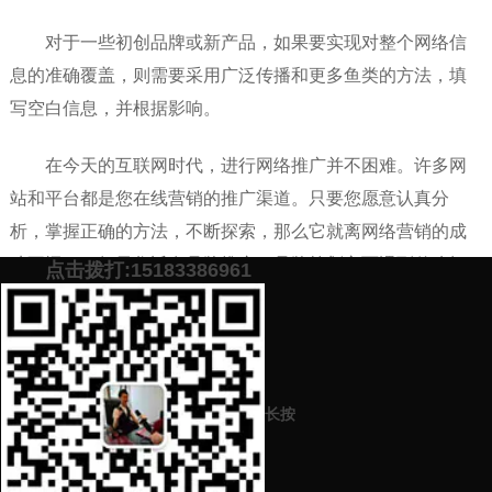
对于一些初创品牌或新产品，如果要实现对整个网络信
息的准确覆盖，则需要采用广泛传播和更多鱼类的方法，填
写空白信息，并根据影响。
在今天的互联网时代，进行网络推广并不困难。许多网
站和平台都是您在线营销的推广渠道。只要您愿意认真分
析，掌握正确的方法，不断探索，那么它就离网络营销的成
功不远了！如果您近在品牌推广、品牌策划方面遇到什么问
点击拨打:15183386961
题的话，加下面微信，肖乐策划免费提供高效的
品牌营销推
广方案
。
添加微信号：
scyxch
免费帮你策划营销方
预约营销老师
案！
长按
上一篇：
怎么推广公司网站（网站推广方法来这里）