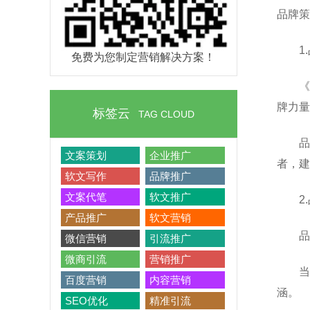
品牌策
1
免费为您制定营销解决方案！
《
牌力量
标签云
TAG CLOUD
品
文案策划
企业推广
者，建
软文写作
品牌推广
文案代笔
软文推广
2
产品推广
软文营销
品
微信营销
引流推广
微商引流
营销推广
当
百度营销
内容营销
涵。
SEO优化
精准引流