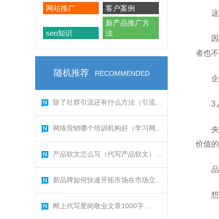
网站推广
客户案例
这
新产品推广方
seo知识
法
因
者也不
随机推荐
RECOMMENDED
企
除了社群引流还有什么方法（引流...
3
网络营销哪个培训机构好（学习网...
央
价值的
产品软文怎么写（代写产品软文）...
品
新品牌如何快速开拓市场在市场立...
想
网上代写爱岗敬业文章1000字...