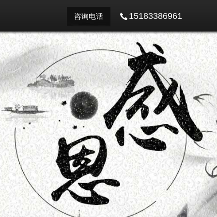
15183386961
咨询电话