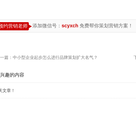
添加微信号：
scyxch
免费帮你策划营销方案！
预约营销老师
一篇：
中小型企业起步怎么进行品牌策划扩大名气？
兴趣的内容
关文章！