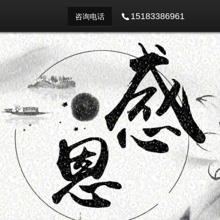
15183386961
咨询电话