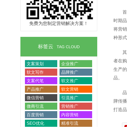
首
时期品
免费为您制定营销解决方案！
将营销
种形式
标签云
TAG CLOUD
其
者在购
文案策划
企业推广
生产的
软文写作
品牌推广
品。
文案代笔
软文推广
产品推广
软文营销
品
微信营销
引流推广
牌传播
微商引流
营销推广
打造品
百度营销
内容营销
SEO优化
精准引流