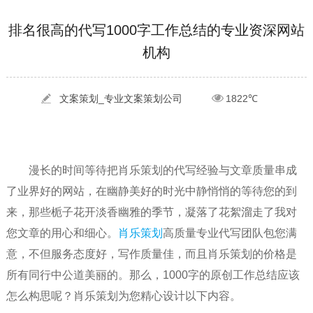
[2022-05-29]
实体门店如何做网络推广吸引客户，实体店网络营销技巧...
更多 >
排名很高的代写1000字工作总结的专业资深网站
机构
[2022-05-04]
污水处理设备厂家产品如何做网络推广（污水处理项目网...
更多 >
[2022-03-27]
疫情当下公司企业品牌网络营销策划推广怎么做，国内知...
更多 >
文案策划_专业文案策划公司
1822℃
漫长的时间等待把肖乐策划的代写经验与文章质量串成
了业界好的网站，在幽静美好的时光中静悄悄的等待您的到
来，那些栀子花开淡香幽雅的季节，凝落了花絮溜走了我对
您文章的用心和细心。
肖乐策划
高质量专业代写团队包您满
意，不但服务态度好，写作质量佳，而且肖乐策划的价格是
所有同行中公道美丽的。那么，1000字的原创工作总结应该
怎么构思呢？肖乐策划为您精心设计以下内容。