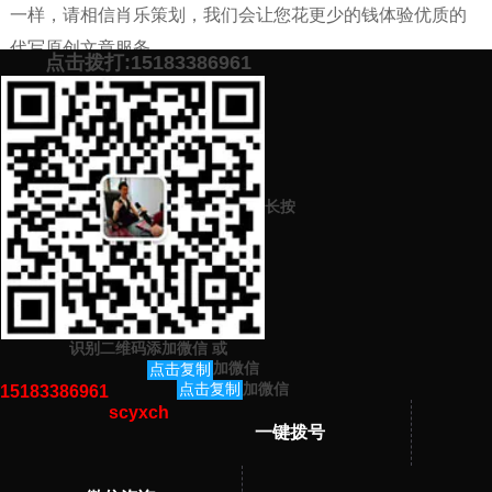
一样，请相信肖乐策划，我们会让您花更少的钱体验优质的
代写原创文章服务。
点击拨打:15183386961
添加微信号：
scyxch
免费帮你策划营销方
预约营销老师
案！
长按
上一篇：
哪个代写网站平台机构写微信文案写的很好
下一篇：
排名靠前代写1000字就职演讲文笔出彩性价比高质量好的靠
谱原创网站
识别二维码添加微信
或
猜你感兴趣的内容
加微信
点击复制
加微信
点击复制
15183386961
scyxch
暂无相关文章！
一键拨号