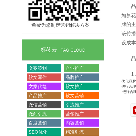
品
如昙花
牌的主
免费为您制定营销解决方案！
该传播
设成本
标签云
TAG CLOUD
品
文案策划
企业推广
1
软文写作
品牌推广
优化品牌
文案代笔
软文推广
进行合理
.进行合
产品推广
软文营销
微信营销
引流推广
微商引流
营销推广
百度营销
内容营销
SEO优化
精准引流