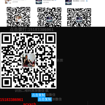
点击拨打:15183386961
添加微信号：
scyxch
免费帮你策划营销方
预约营销老师
案！
长按
上一篇：
网络品牌推广公司哪家好？教你寻找靠谱的品牌推广公司！
下一篇：
怎么把公司放到百度上？怎么让公司在百度搜到？
识别二维码添加微信
或
猜你感兴趣的内容
加微信
点击复制
加微信
点击复制
15183386961
scyxch
暂无相关文章！