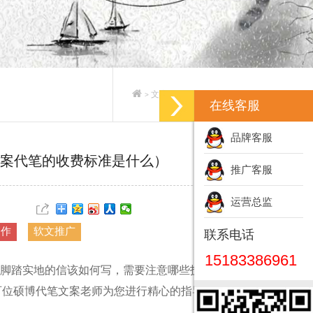
文案策划_专业文案策划公司
>
>
在线客服
品牌客服
案代笔的收费标准是什么）
推广客服
运营总监
写作
软文推广
联系电话
15183386961
脚踏实地的信该如何写，需要注意哪些技巧才能让孩
，数百位硕博代笔文案老师为您进行精心的指导。具体详情