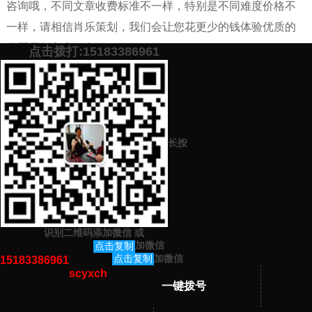
咨询哦，不同文章收费标准不一样，特别是不同难度价格不
一样，请相信肖乐策划，我们会让您花更少的钱体验优质的
代写原创文章服务。
点击拨打:15183386961
添加微信号：
scyxch
免费帮你策划营销方
预约营销老师
案！
上一篇：
关于树立公司员工责任心的宣传演讲稿如何写（文案代笔平
长按
台该如何收费）
下一篇：
关于坚守岗位认真负责的演讲稿如何写呢（演讲稿代写如何
收费）
识别二维码添加微信
或
猜你感兴趣的内容
加微信
点击复制
加微信
点击复制
15183386961
scyxch
暂无相关文章！
一键拨号