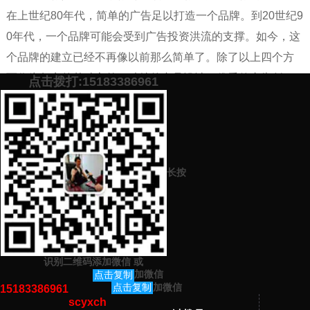
在上世纪80年代，简单的广告足以打造一个品牌。到20世纪9
0年代，一个品牌可能会受到广告投资洪流的支撑。如今，这
个品牌的建立已经不再像以前那么简单了。除了以上四个方
面作为坚实的基础之外，独特的产品设计、优秀的广告创
点击拨打:15183386961
意、合理的表达形式、丰富的媒体、佳的投资机会、完美的
促销组合等许多方面是密不可分的。
添加微信号：
scyxch
免费帮你策划营销方
预约营销老师
案！
长按
上一篇：
如何建立品牌信任度（学会这几招，轻松占领市场）
下一篇：
中小企业如何做好营销（手把手教你网络营销技巧）
识别二维码添加微信
或
猜你感兴趣的内容
加微信
点击复制
加微信
点击复制
15183386961
scyxch
暂无相关文章！