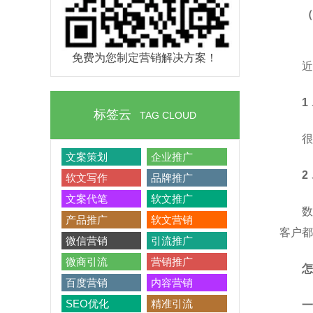
（
免费为您制定营销解决方案！
近
1
标签云
TAG CLOUD
很
文案策划
企业推广
2
软文写作
品牌推广
文案代笔
软文推广
数
产品推广
软文营销
客户都
微信营销
引流推广
微商引流
营销推广
怎
百度营销
内容营销
SEO优化
精准引流
一