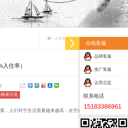
企业营销策划_企业营销策划方案
>
>
在线客服
品牌客服
%入住率）
推广客服
运营总监
℃
精准引流
联系电话
15183386961
展，人们对于生活质量越来越高，在空余的时间都会