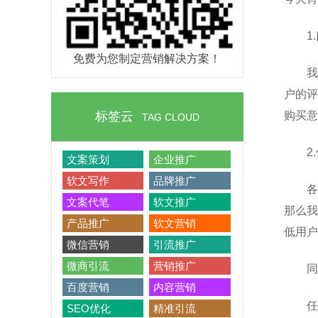
1
免费为您制定营销解决方案！
我
户的评
标签云
购买意
TAG CLOUD
2
文案策划
企业推广
软文写作
品牌推广
各
文案代笔
软文推广
那么我
产品推广
软文营销
低用户
微信营销
引流推广
微商引流
营销推广
同
百度营销
内容营销
任
SEO优化
精准引流