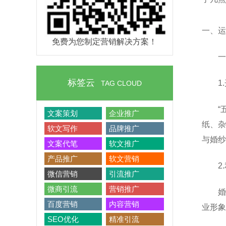
一、运
免费为您制定营销解决方案！
一
标签云
1
TAG CLOUD
“
文案策划
企业推广
纸、杂
软文写作
品牌推广
与婚纱
文案代笔
软文推广
产品推广
软文营销
2
微信营销
引流推广
微商引流
营销推广
婚
百度营销
内容营销
业形象
SEO优化
精准引流