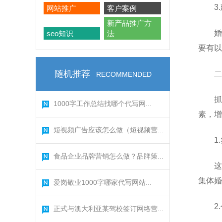
3
网站推广
客户案例
新产品推广方
婚
seo知识
法
要有以
随机推荐
二
RECOMMENDED
抓
1000字工作总结找哪个代写网...
素，增
短视频广告应该怎么做（短视频营...
1
食品企业品牌营销怎么做？品牌策...
这
集体婚
爱岗敬业1000字哪家代写网站...
2
正式与澳大利亚某驾校签订网络营...