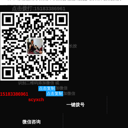
代写原创文章服务。
点击拨打:15183386961
添加微信号：
scyxch
免费帮你策划营销方
预约营销老师
案！
上一篇：
该如何准备一篇竞选教务处长的演讲稿(文案代写公司哪家更
长按
靠谱值得选择)
下一篇：
关于牢记使命的演讲稿该注意哪些写作技巧（文案代写公司
哪家更靠谱值得选择）
识别二维码添加微信
或
猜你感兴趣的内容
加微信
点击复制
加微信
点击复制
15183386961
scyxch
暂无相关文章！
一键拨号
微信咨询