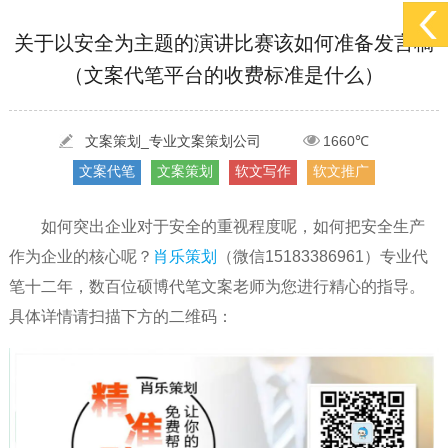
[2022-05-29]
实体门店如何做网络推广吸引客户，实体店网络营销技巧...
更多 >
关于以安全为主题的演讲比赛该如何准备发言稿
（文案代笔平台的收费标准是什么）
[2022-05-04]
污水处理设备厂家产品如何做网络推广（污水处理项目网...
更多 >
[2022-03-27]
疫情当下公司企业品牌网络营销策划推广怎么做，国内知...
更多 >
文案策划_专业文案策划公司
1660℃
文案代笔
文案策划
软文写作
软文推广
如何突出企业对于安全的重视程度呢，如何把安全生产
作为企业的核心呢？
肖乐策划
（微信15183386961）专业代
笔十二年，数百位硕博代笔文案老师为您进行精心的指导。
具体详情请扫描下方的二维码：