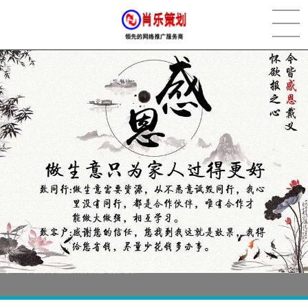
[2022-05-29]
实体门店如何做网络推广吸引客户，实体店网络营销技巧...
更多 >
[2022-05-04]
污水处理设备厂家产品如何做网络推广（污水处理项目网...
更多 >
[2022-03-27]
疫情当下公司企业品牌网络营销策划推广怎么做，国内知...
更多 >