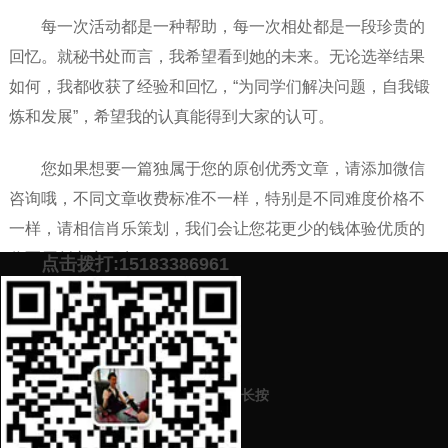
每一次活动都是一种帮助，每一次相处都是一段珍贵的
回忆。就秘书处而言，我希望看到她的未来。无论选举结果
如何，我都收获了经验和回忆，“为同学们解决问题，自我锻
炼和发展”，希望我的认真能得到大家的认可。
您如果想要一篇独属于您的原创优秀文章，请添加微信
咨询哦，不同文章收费标准不一样，特别是不同难度价格不
一样，请相信肖乐策划，我们会让您花更少的钱体验优质的
代写原创文章服务。
点击拨打:15183386961
添加微信号：
scyxch
免费帮你策划营销方
预约营销老师
案！
上一篇：
关于某高中学生会主席的竞职演讲稿（文案代写平台的收费
长按
标准是什么）
下一篇：
关于某幼儿园副园长这一职位的竞聘演讲稿（文案代笔平台