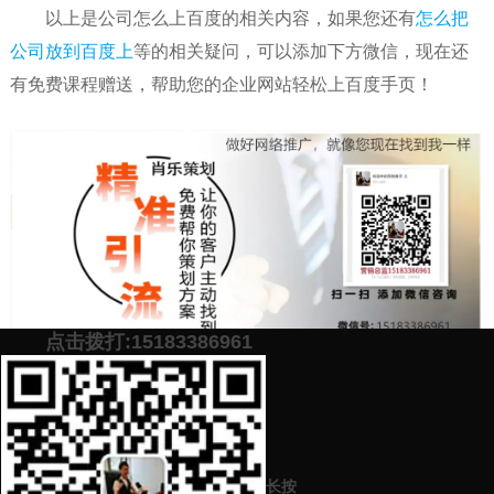
以上是公司怎么上百度的相关内容，如果您还有
怎么把
公司放到百度上
等的相关疑问，可以添加下方微信，现在还
有免费课程赠送，帮助您的企业网站轻松上百度手页！
点击拨打:15183386961
添加微信号：
scyxch
免费帮你策划营销方
预约营销老师
案！
长按