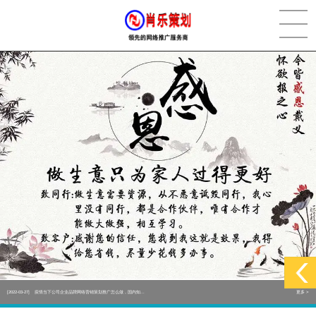
[2022-05-29]
实体门店如何做网络推广吸引客户，实体店网络营销技巧...
更多 >
[2022-05-04]
污水处理设备厂家产品如何做网络推广（污水处理项目网...
更多 >
[2022-03-27]
疫情当下公司企业品牌网络营销策划推广怎么做，国内知...
更多 >