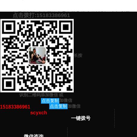
如果您近期也有网络产品包装和推广的计划，也想利用
点击拨打:15183386961
网络来增加产品曝光、提高产品销量，欢迎加下面微信，免
费提供高效的产品推广方案。
添加微信号：
scyxch
免费帮你策划营销方
预约营销老师
案！
长按
上一篇：
产品推广公司如何去选择（产品包装、产品推广来这里）
下一篇：
公司产品营销策划怎么做（帮您快速提升产品销量）
识别二维码添加微信
或
猜你感兴趣的内容
加微信
点击复制
加微信
点击复制
15183386961
scyxch
暂无相关文章！
一键拨号
微信咨询