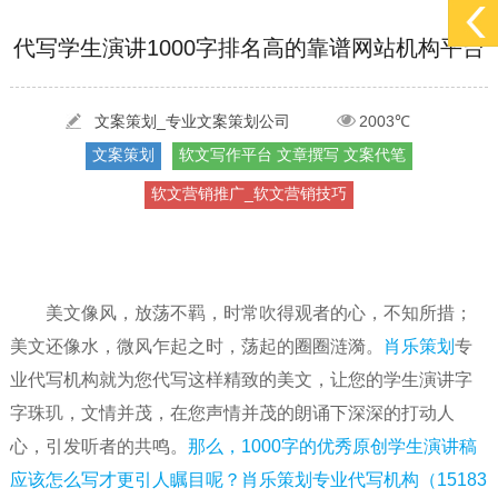
[2022-05-04]
污水处理设备厂家产品如何做网络推广（污水处理项目网...
更多 >
代写学生演讲1000字排名高的靠谱网站机构平台
[2022-03-27]
疫情当下公司企业品牌网络营销策划推广怎么做，国内知...
更多 >
文案策划_专业文案策划公司
2003℃
[2022-05-29]
实体门店如何做网络推广吸引客户，实体店网络营销技巧...
更多 >
文案策划
软文写作平台 文章撰写 文案代笔
[2022-05-04]
污水处理设备厂家产品如何做网络推广（污水处理项目网...
更多 >
软文营销推广_软文营销技巧
[2022-03-27]
疫情当下公司企业品牌网络营销策划推广怎么做，国内知...
更多 >
美文像风，放荡不羁，时常吹得观者的心，不知所措；
美文还像水，微风乍起之时，荡起的圈圈涟漪。
肖乐策划
专
业代写机构就为您代写这样精致的美文，让您的学生演讲字
字珠玑，文情并茂，在您声情并茂的朗诵下深深的打动人
心，引发听者的共鸣。
那么，1000字的优秀原创学生演讲稿
应该怎么写才更引人瞩目呢？肖乐策划专业代写机构（15183