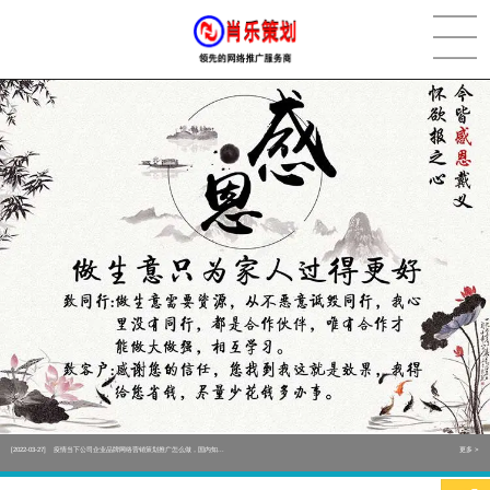
[2022-05-29]
实体门店如何做网络推广吸引客户，实体店网络营销技巧...
更多 >
[2022-05-04]
污水处理设备厂家产品如何做网络推广（污水处理项目网...
更多 >
[2022-03-27]
疫情当下公司企业品牌网络营销策划推广怎么做，国内知...
更多 >