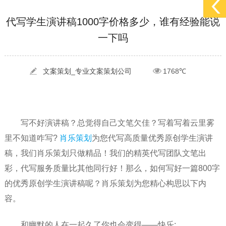
[2022-05-29]
实体门店如何做网络推广吸引客户，实体店网络营销技巧...
更多 >
代写学生演讲稿1000字价格多少，谁有经验能说
[2022-05-04]
污水处理设备厂家产品如何做网络推广（污水处理项目网...
更多 >
一下吗
[2022-03-27]
疫情当下公司企业品牌网络营销策划推广怎么做，国内知...
更多 >
文案策划_专业文案策划公司
1768℃
写不好演讲稿？总觉得自己文笔欠佳？写着写着云里雾
里不知道咋写?
肖乐策划
为您代写高质量优秀原创学生演讲
稿，我们肖乐策划只做精品！我们的精英代写团队文笔出
彩，代写服务质量比其他同行好！那么，如何写好一篇800字
的优秀原创学生演讲稿呢？肖乐策划为您精心构思以下内
容。
和幽默的人在一起久了你也会变得——快乐;