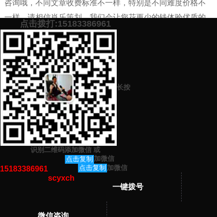
咨询哦，不同文章收费标准不一样，特别是不同难度价格不
一样，请相信肖乐策划，我们会让您花更少的钱体验优质的
点击拨打:15183386961
代写原创文章服务。
添加微信号：
scyxch
免费帮你策划营销方
预约营销老师
案！
长按
上一篇：
排名靠前的代写高质量优秀原创工作总结的网站机构平台
下一篇：
代写感恩演讲稿1000字多少钱
识别二维码添加微信
或
猜你感兴趣的内容
加微信
点击复制
加微信
点击复制
15183386961
scyxch
暂无相关文章！
一键拨号
微信咨询