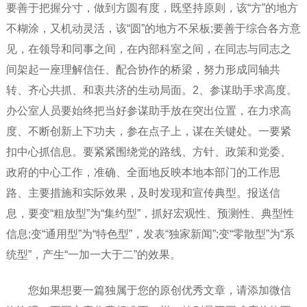
要善于把握分寸，做到方圆有度，既坚持原则，该“方”的地方
不糊涂，又机动灵活，该“圆”的地方不呆板;要善于综合各方意
见，在领导和同事之间，在内部科室之间，在同志与同志之
间架起一座理解信任、配合协作的桥梁，努力形成同轴共
转、齐心共抓、和衷共济的生动局面。2、参谋助手求高度。
办公室人员要始终把当好参谋助手放在突出位置，在力求高
度、不断创新上下功夫，参在点子上，谋在关键处。一要紧
扣中心抓信息。要紧紧围绕党的路线、方针、政策和党委、
政府的中心工作，准确、全面地反映本地本部门的工作思
路、主要措施和实际效果，及时发现和宣传典型。报送信
息，要变“粗放型”为“集约型”，抓好宏观性、预测性、典型性
信息;变“通用型”为“特色型”，发表“独家新闻”;变“零散型”为“系
统型”，产生“一加一大于二”的效果。
您如果想要一篇独属于您的原创优秀文章，请添加微信