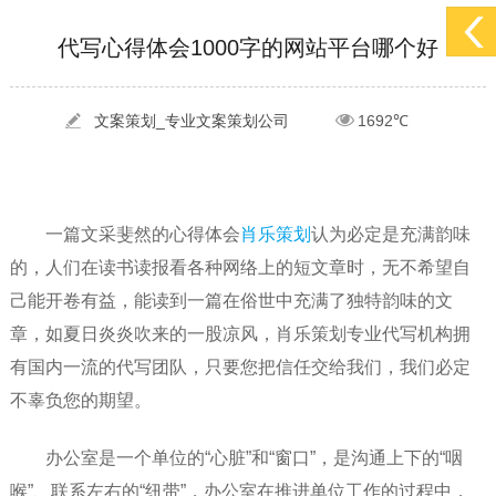
[2022-05-29]
实体门店如何做网络推广吸引客户，实体店网络营销技巧...
更多 >
代写心得体会1000字的网站平台哪个好
[2022-05-04]
污水处理设备厂家产品如何做网络推广（污水处理项目网...
更多 >
[2022-03-27]
疫情当下公司企业品牌网络营销策划推广怎么做，国内知...
更多 >
文案策划_专业文案策划公司
1692℃
一篇文采斐然的心得体会
肖乐策划
认为必定是充满韵味
的，人们在读书读报看各种网络上的短文章时，无不希望自
己能开卷有益，能读到一篇在俗世中充满了独特韵味的文
章，如夏日炎炎吹来的一股凉风，肖乐策划专业代写机构拥
有国内一流的代写团队，只要您把信任交给我们，我们必定
不辜负您的期望。
办公室是一个单位的“心脏”和“窗口”，是沟通上下的“咽
喉”、联系左右的“纽带”，办公室在推进单位工作的过程中，