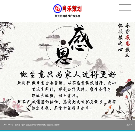
[2022-05-29]
实体门店如何做网络推广吸引客户，实体店网络营销技巧...
更多 >
[2022-05-04]
污水处理设备厂家产品如何做网络推广（污水处理项目网...
更多 >
[2022-03-27]
疫情当下公司企业品牌网络营销策划推广怎么做，国内知...
更多 >