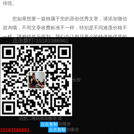
传统。
您如果想要一篇独属于您的原创优秀文章，请添加微信
咨询哦，不同文章收费标准不一样，特别是不同难度价格不
一样，请相信肖乐策划，我们会让您花更少的钱体验优质的
点击拨打:15183386961
代写原创文章服务。
添加微信号：
scyxch
免费帮你策划营销方
预约营销老师
案！
长按
上一篇：
代写职工演讲价格低的正规销量高的机构网站平台有哪些
下一篇：
考生动员会该如何发言、动员演讲稿该如何写
识别二维码添加微信
或
猜你感兴趣的内容
加微信
点击复制
加微信
点击复制
15183386961