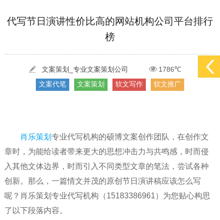
[2022-05-29]
实体门店如何做网络推广吸引客户，实体店网络营销技巧...
更多 >
代写节日演讲性价比高的网站机构公司平台排行
榜
[2022-05-04]
污水处理设备厂家产品如何做网络推广（污水处理项目网...
更多 >
[2022-03-27]
疫情当下公司企业品牌网络营销策划推广怎么做，国内知...
更多 >
文案策划_专业文案策划公司
1786℃
文案代笔
文案策划
软文写作
软文推广
肖乐策划
专业代写机构的硕博文案创作团队，在创作文
章时，为能给读者带来更大的思想冲击力与共鸣感，时而侵
入其他文体边界，时而引入不同类型文章的笔法，尝试各种
创新。那么，一篇情文并茂的原创节日演讲稿应该怎么写
呢？肖乐策划专业代写机构（15183386961）为您贴心构思
了以下段落内容。