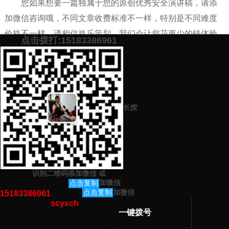
您如果想要一篇独属于您的原创优秀安全演讲稿，请添
加微信咨询哦，不同文章收费标准不一样，特别是不同难度
价格不一样，请相信肖乐策划，我们会让您花更少的钱体验
点击拨打:15183386961
优质的代写原创文章服务。
添加微信号：
scyxch
免费帮你策划营销方
预约营销老师
案！
长按
上一篇：
代写会议发言稿1000字好的原创网站是哪个
下一篇：
代写公司宣传文案写的好的原创网站，要真实可靠的
识别二维码添加微信
或
猜你感兴趣的内容
加微信
点击复制
加微信
点击复制
15183386961
scyxch
暂无相关文章！
一键拨号