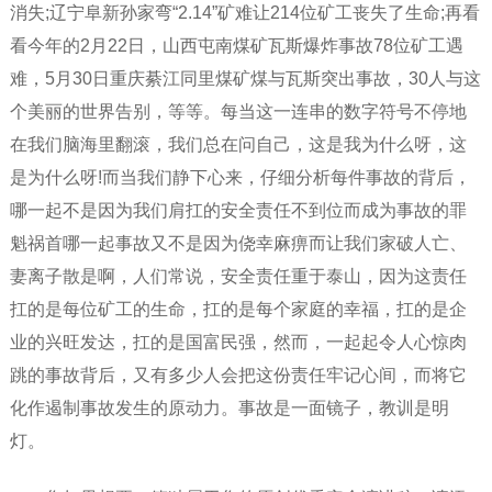
消失;辽宁阜新孙家弯“2.14”矿难让214位矿工丧失了生命;再看
看今年的2月22日，山西屯南煤矿瓦斯爆炸事故78位矿工遇
难，5月30日重庆綦江同里煤矿煤与瓦斯突出事故，30人与这
个美丽的世界告别，等等。每当这一连串的数字符号不停地
在我们脑海里翻滚，我们总在问自己，这是我为什么呀，这
是为什么呀!而当我们静下心来，仔细分析每件事故的背后，
哪一起不是因为我们肩扛的安全责任不到位而成为事故的罪
魁祸首哪一起事故又不是因为侥幸麻痹而让我们家破人亡、
妻离子散是啊，人们常说，安全责任重于泰山，因为这责任
扛的是每位矿工的生命，扛的是每个家庭的幸福，扛的是企
业的兴旺发达，扛的是国富民强，然而，一起起令人心惊肉
跳的事故背后，又有多少人会把这份责任牢记心间，而将它
化作遏制事故发生的原动力。事故是一面镜子，教训是明
灯。