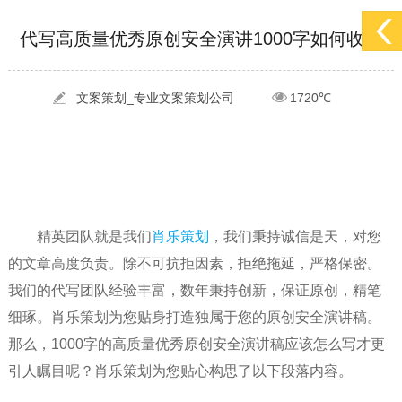
[2022-05-04]
污水处理设备厂家产品如何做网络推广（污水处理项目网...
更多 >
[2022-03-27]
疫情当下公司企业品牌网络营销策划推广怎么做，国内知...
更多 >
代写高质量优秀原创安全演讲1000字如何收费
[2022-05-29]
实体门店如何做网络推广吸引客户，实体店网络营销技巧...
更多 >
文案策划_专业文案策划公司
1720℃
[2022-05-04]
污水处理设备厂家产品如何做网络推广（污水处理项目网...
更多 >
[2022-03-27]
疫情当下公司企业品牌网络营销策划推广怎么做，国内知...
更多 >
精英团队就是我们
肖乐策划
，我们秉持诚信是天，对您
的文章高度负责。除不可抗拒因素，拒绝拖延，严格保密。
我们的代写团队经验丰富，数年秉持创新，保证原创，精笔
细琢。肖乐策划为您贴身打造独属于您的原创安全演讲稿。
那么，1000字的高质量优秀原创安全演讲稿应该怎么写才更
引人瞩目呢？肖乐策划为您贴心构思了以下段落内容。