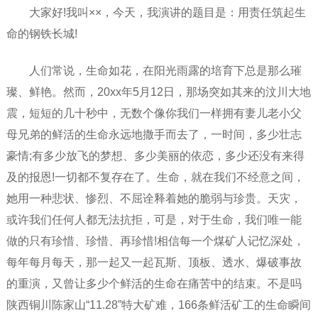
大家好!我叫××，今天，我演讲的题目是：用责任筑起生
命的钢铁长城!
人们常说，生命如花，在阳光雨露的培育下总是那么璀
璨、鲜艳。然而，20xx年5月12日，那场突如其来的汶川大地
震，短短的几十秒中，无数个像你我们一样拥有妻儿老小父
母兄弟的鲜活的生命永远地撒手而去了，一时间，多少壮志
豪情;有多少放飞的梦想、多少美丽的依恋，多少还没有来得
及的报恩!一切都不复存在了。生命，就在我们不经意之间，
她用一种悲状、惨烈、不屈诠释着她的脆弱与珍贵。天灾，
或许我们任何人都无法抗拒，可是，对于生命，我们唯一能
做的只有珍惜、珍惜、再珍惜!相信每一个煤矿人记忆深处，
每年每月每天，那一起又一起瓦斯、顶板、透水、爆破事故
的重演，又曾让多少个鲜活的生命在痛苦中的结束。不是吗
陕西铜川陈家山“11.28”特大矿难，166条鲜活矿工的生命瞬间