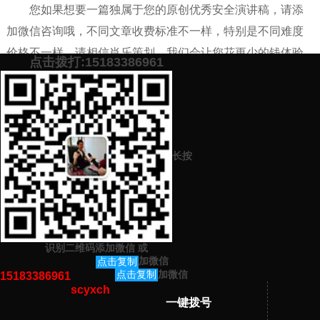
您如果想要一篇独属于您的原创优秀安全演讲稿，请添
加微信咨询哦，不同文章收费标准不一样，特别是不同难度
价格不一样，请相信肖乐策划，我们会让您花更少的钱体验
点击拨打:15183386961
优质的代写原创文章服务。
添加微信号：
scyxch
免费帮你策划营销方
预约营销老师
案！
长按
上一篇：
代写爱岗爱国的高质量网站 要信誉好点的
下一篇：
代写1000字优秀原创职工爱岗稿的网站有哪些
识别二维码添加微信
或
猜你感兴趣的内容
加微信
点击复制
加微信
点击复制
15183386961
scyxch
暂无相关文章！
一键拨号