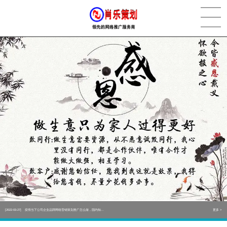
[2022-05-29]
实体门店如何做网络推广吸引客户，实体店网络营销技巧...
更多 >
[2022-05-04]
污水处理设备厂家产品如何做网络推广（污水处理项目网...
更多 >
[2022-03-27]
疫情当下公司企业品牌网络营销策划推广怎么做，国内知...
更多 >