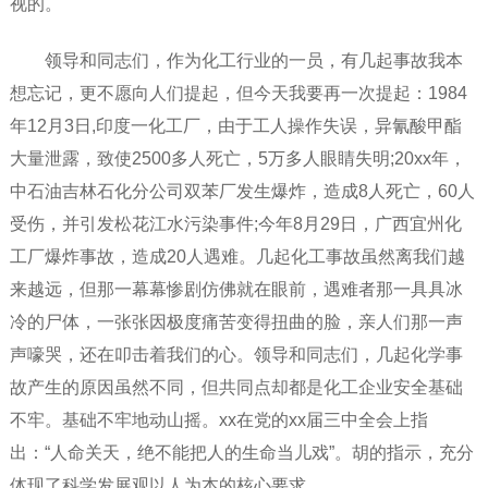
视的。
领导和同志们，作为化工行业的一员，有几起事故我本
想忘记，更不愿向人们提起，但今天我要再一次提起：1984
年12月3日,印度一化工厂，由于工人操作失误，异氰酸甲酯
大量泄露，致使2500多人死亡，5万多人眼睛失明;20xx年，
中石油吉林石化分公司双苯厂发生爆炸，造成8人死亡，60人
受伤，并引发松花江水污染事件;今年8月29日，广西宜州化
工厂爆炸事故，造成20人遇难。几起化工事故虽然离我们越
来越远，但那一幕幕惨剧仿佛就在眼前，遇难者那一具具冰
冷的尸体，一张张因极度痛苦变得扭曲的脸，亲人们那一声
声嚎哭，还在叩击着我们的心。领导和同志们，几起化学事
故产生的原因虽然不同，但共同点却都是化工企业安全基础
不牢。基础不牢地动山摇。xx在党的xx届三中全会上指
出：“人命关天，绝不能把人的生命当儿戏”。胡的指示，充分
体现了科学发展观以人为本的核心要求。