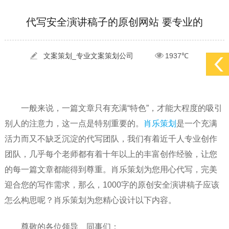
[2022-05-29]
实体门店如何做网络推广吸引客户，实体店网络营销技巧...
更多 >
代写安全演讲稿子的原创网站 要专业的
[2022-05-04]
污水处理设备厂家产品如何做网络推广（污水处理项目网...
更多 >
[2022-03-27]
疫情当下公司企业品牌网络营销策划推广怎么做，国内知...
更多 >
文案策划_专业文案策划公司
1937℃
一般来说，一篇文章只有充满“特色”，才能大程度的吸引
别人的注意力，这一点是特别重要的。
肖乐策划
是一个充满
活力而又不缺乏沉淀的代写团队，我们有着近千人专业创作
团队，几乎每个老师都有着十年以上的丰富创作经验，让您
的每一篇文章都能得到尊重。肖乐策划为您用心代写，完美
迎合您的写作需求，那么，1000字的原创安全演讲稿子应该
怎么构思呢？肖乐策划为您精心设计以下内容。
尊敬的各位领导、同事们：