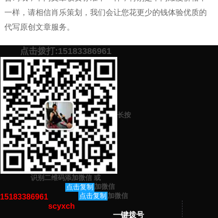
一样，请相信肖乐策划，我们会让您花更少的钱体验优质的
代写原创文章服务。
点击拨打:15183386961
添加微信号：
scyxch
免费帮你策划营销方
预约营销老师
案！
长按
上一篇：
想要一篇质量特别好的爱党爱国的文章（演讲稿）找哪家代
写网站平台机构
下一篇：
竞聘演讲稿子怎么写能让老师（领导）一眼相中我
识别二维码添加微信
或
猜你感兴趣的内容
加微信
点击复制
加微信
点击复制
15183386961
scyxch
暂无相关文章！
一键拨号