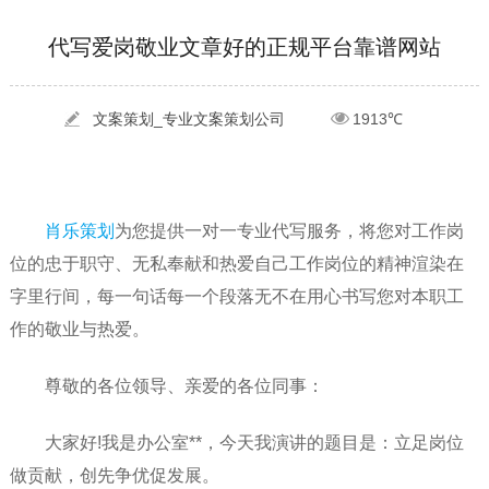
[2022-05-29]
实体门店如何做网络推广吸引客户，实体店网络营销技巧...
更多 >
代写爱岗敬业文章好的正规平台靠谱网站
[2022-05-04]
污水处理设备厂家产品如何做网络推广（污水处理项目网...
更多 >
[2022-03-27]
疫情当下公司企业品牌网络营销策划推广怎么做，国内知...
更多 >
文案策划_专业文案策划公司
1913℃
肖乐策划
为您提供一对一专业代写服务，将您对工作岗
位的忠于职守、无私奉献和热爱自己工作岗位的精神渲染在
字里行间，每一句话每一个段落无不在用心书写您对本职工
作的敬业与热爱。
尊敬的各位领导、亲爱的各位同事：
大家好!我是办公室**，今天我演讲的题目是：立足岗位
做贡献，创先争优促发展。