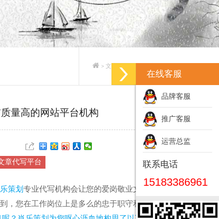
文案策划_专业文案策划公司
>
>
在线客服
品牌客服
前质量高的网站平台机构
推广客服
运营总监
文章代写平台
联系电话
15183386961
乐策划
专业代写机构会让您的爱岗敬业文章情感丰
到，您在工作岗位上是多么的忠于职守和无私奉献。
目呢？肖乐策划为您呕心沥血地构思了以下段落内容。