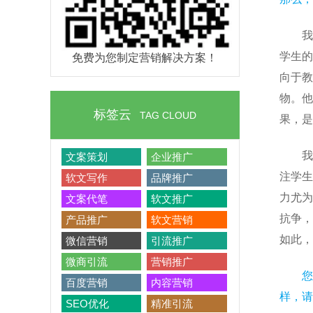
我
学生的
免费为您制定营销解决方案！
向于教
物。他
标签云
TAG CLOUD
果，是
我
文案策划
企业推广
注学生
软文写作
品牌推广
力尤为
文案代笔
软文推广
抗争，
产品推广
软文营销
如此，
微信营销
引流推广
微商引流
营销推广
您
百度营销
内容营销
样，请
SEO优化
精准引流