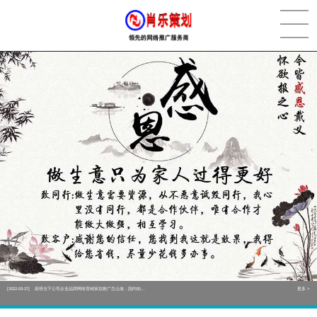
[2022-05-29]
实体门店如何做网络推广吸引客户，实体店网络营销技巧...
更多 >
[2022-05-04]
污水处理设备厂家产品如何做网络推广（污水处理项目网...
更多 >
[2022-03-27]
疫情当下公司企业品牌网络营销策划推广怎么做，国内知...
更多 >