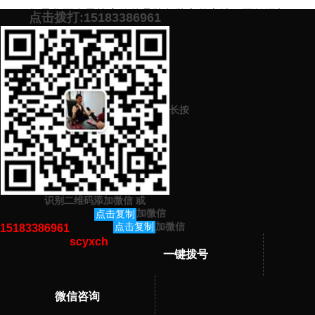
如果您正在寻找高效的品牌包装宣传方法，不妨添加下
点击拨打:15183386961
方微信号，我们给您制定高效的网络品牌包装方案，保证有
效！
添加微信号：
scyxch
免费帮你策划营销方
预约营销老师
案！
长按
上一篇：
发表文章的网站 有哪些网站可以发文章（效果好）
下一篇：
公众号文章写原创 公众号文章代写平台（原创内容）
识别二维码添加微信
或
猜你感兴趣的内容
加微信
点击复制
加微信
点击复制
15183386961
scyxch
暂无相关文章！
一键拨号
微信咨询