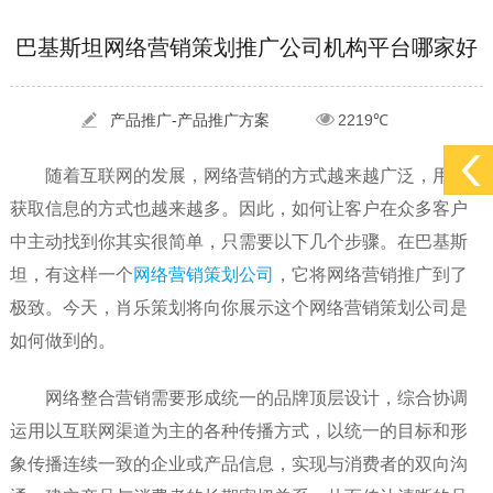
[2022-05-29]
实体门店如何做网络推广吸引客户，实体店网络营销技巧...
更多 >
[2022-05-04]
污水处理设备厂家产品如何做网络推广（污水处理项目网...
更多 >
巴基斯坦网络营销策划推广公司机构平台哪家好
[2022-03-27]
疫情当下公司企业品牌网络营销策划推广怎么做，国内知...
更多 >
产品推广-产品推广方案
2219℃
[2022-05-29]
实体门店如何做网络推广吸引客户，实体店网络营销技巧...
更多 >
随着互联网的发展，网络营销的方式越来越广泛，用户
[2022-05-04]
污水处理设备厂家产品如何做网络推广（污水处理项目网...
更多 >
获取信息的方式也越来越多。因此，如何让客户在众多客户
[2022-03-27]
疫情当下公司企业品牌网络营销策划推广怎么做，国内知...
更多 >
中主动找到你其实很简单，只需要以下几个步骤。在巴基斯
坦，有这样一个
网络营销策划公司
，它将网络营销推广到了
极致。今天，肖乐策划将向你展示这个网络营销策划公司是
如何做到的。
网络整合营销需要形成统一的品牌顶层设计，综合协调
运用以互联网渠道为主的各种传播方式，以统一的目标和形
象传播连续一致的企业或产品信息，实现与消费者的双向沟