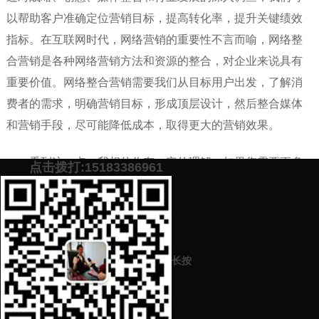
以帮助客户准确定位营销目标，提高转化率，提升关键绩效
指标。在互联网时代，网络营销的重要性不言而喻，网络整
合营销是各种网络营销方法和资源的整合，对企业来说具有
重要价值。网络整合营销需要我们从目标用户出发，了解消
费者的需求，明确营销目标，形成顶层设计，然后整合媒体
和营销手段，尽可能降低成本，取得更大的营销效果。
看到这一点，我相信你有一定的理解。如果您需要更多
点击拨打:15183386961
信息，请扫描屏幕底部的二维码了解更多信息。
添加微信号：
scyxch
免费帮你策划营销方
预约营销老师
案！
长按
上一篇：
马尔代夫网络营销推广策划公司哪家好
下一篇：
土耳其网络营销策划推广公司机构平台哪家口碑好