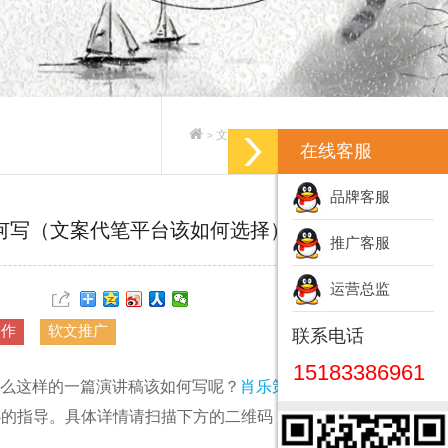
文案策划_专业文案策划公司
>
>
在线客服
品牌客服
何写（文案代笔平台该如何选择）
推广客服
运营总监
写作
软文推广
联系电话
15183386961
么这样的一篇演讲稿该如何写呢？
肖乐策划
（微信15
精心的指导。具体详情请扫描下方的二维码：