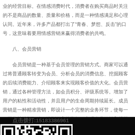
业的经营目标。在情感消费时代，消费者在购买商品时关注
的不是商品的数量、质量和价格，而是一种情感满足和心理
认同。近年来，许多产品都打出了“青春、梦想、反击”的口
号，这意味着要用情感营销来赢得消费者的共鸣。
八、会员营销
会员营销是一种基于会员管理的营销方式。商家可以通
过将普通顾客转变为会员、分析会员的消费信息、挖掘顾客
的后续消费能力、介绍顾客来实现顾客价值的大化。会员营
销，通过各种管理方法，如会员积分、评级系统等。增加了
用户的粘性和活动性，并且用户的生命周期持续延长。成员
营销是一种精准营销，即设计一个完整的业务环节，使每一
项工作持续到极致，达到更高的指标，实现企业效益和规模
点击拨打:15183386961
的不断扩大。成员营销也是一种约束消费者的手段，在新媒